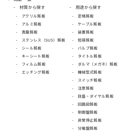
材質から探す
用途から探す
アクリル銘板
定格銘板
アルミ銘板
ケーブル銘板
真鍮銘板
装置銘板
ステンレス（SUS）銘板
短冊銘板
シール銘板
バルブ銘板
キーシート銘板
タイトル銘板
フィルム銘板
ダルマ（メガネ）銘板
エッチング銘板
機械型式銘板
スイッチ銘板
注意銘板
目盛・ダイヤル銘板
回路図銘板
制御盤銘板
非常停止銘板
分電盤銘板