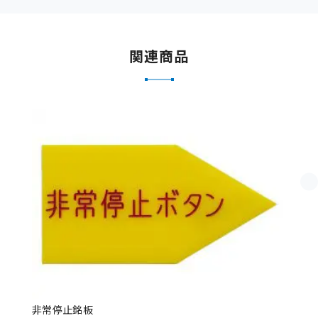
関連商品
非常停止銘板
ア