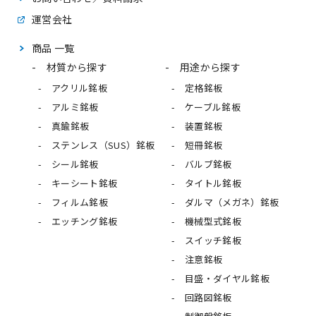
運営会社
商品 一覧
材質から探す
用途から探す
アクリル銘板
定格銘板
アルミ銘板
ケーブル銘板
真鍮銘板
装置銘板
ステンレス（SUS）銘板
短冊銘板
シール銘板
バルブ銘板
キーシート銘板
タイトル銘板
フィルム銘板
ダルマ（メガネ）銘板
エッチング銘板
機械型式銘板
スイッチ銘板
注意銘板
目盛・ダイヤル銘板
回路図銘板