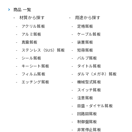
商品 一覧
材質から探す
用途から探す
アクリル銘板
定格銘板
アルミ銘板
ケーブル銘板
真鍮銘板
装置銘板
ステンレス（SUS）銘板
短冊銘板
シール銘板
バルブ銘板
キーシート銘板
タイトル銘板
フィルム銘板
ダルマ（メガネ）銘板
エッチング銘板
機械型式銘板
スイッチ銘板
注意銘板
目盛・ダイヤル銘板
回路図銘板
制御盤銘板
非常停止銘板