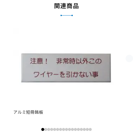
関連商品
アルミ短冊銘板
ア