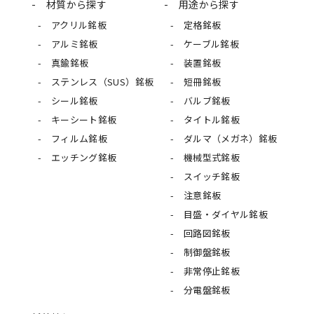
材質から探す
用途から探す
アクリル銘板
定格銘板
アルミ銘板
ケーブル銘板
真鍮銘板
装置銘板
ステンレス（SUS）銘板
短冊銘板
シール銘板
バルブ銘板
キーシート銘板
タイトル銘板
フィルム銘板
ダルマ（メガネ）銘板
エッチング銘板
機械型式銘板
スイッチ銘板
注意銘板
目盛・ダイヤル銘板
回路図銘板
制御盤銘板
非常停止銘板
分電盤銘板