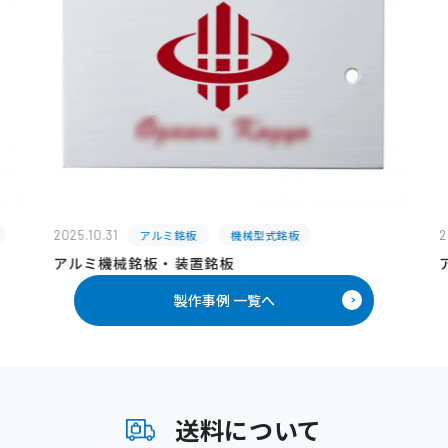
2025.10.31
アルミ銘板
機械型式銘板
2
アルミ機械銘板・装置銘板
製作事例 一覧へ
送料について