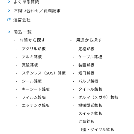
よくある質問
お問い合わせ／資料請求
運営会社
商品 一覧
材質から探す
用途から探す
アクリル銘板
定格銘板
アルミ銘板
ケーブル銘板
真鍮銘板
装置銘板
ステンレス（SUS）銘板
短冊銘板
シール銘板
バルブ銘板
キーシート銘板
タイトル銘板
フィルム銘板
ダルマ（メガネ）銘板
エッチング銘板
機械型式銘板
スイッチ銘板
注意銘板
目盛・ダイヤル銘板