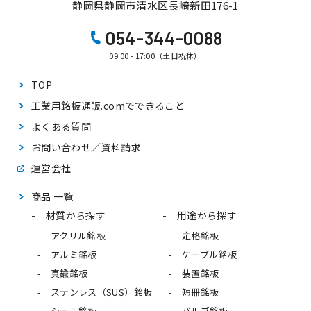
静岡県静岡市清水区長崎新田176-1
054-344-0088
09:00 - 17:00（土日祝休）
TOP
工業用銘板通販.comで
できること
よくある質問
お問い合わせ／資料請求
運営会社
商品 一覧
材質から探す
用途から探す
アクリル銘板
定格銘板
アルミ銘板
ケーブル銘板
真鍮銘板
装置銘板
ステンレス（SUS）銘板
短冊銘板
シール銘板
バルブ銘板