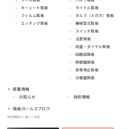
キーシート銘板
タイトル銘板
フィルム銘板
ダルマ（メガネ）銘板
エッチング銘板
機械型式銘板
スイッチ銘板
注意銘板
目盛・ダイヤル銘板
回路図銘板
制御盤銘板
非常停止銘板
分電盤銘板
新着情報
お知らせ
技術情報
銘板ガールズブログ
特定商取引に基づく表記