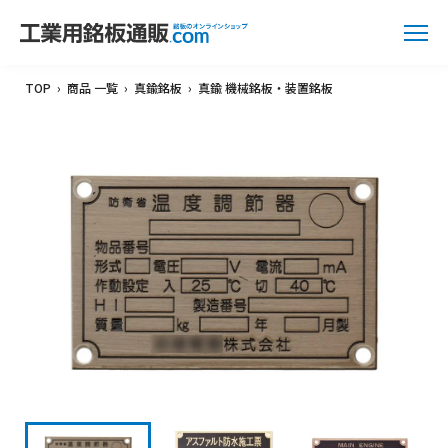
TOP
›
商品 一覧
›
真鍮銘板
›
真鍮 機械銘板・装置銘板