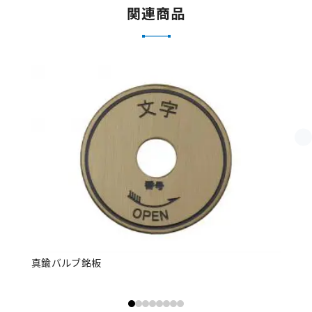
関連商品
真鍮バルブ銘板
真