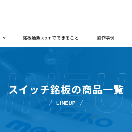
銘板通販.comでできること
製作事例
LINEU
アクリル注意銘板
アクリルス
ヤル銘板
アクリルバルブ銘板
アクリル 
銘板
アクリル部品目盛彫刻
アクリルバ
スイッチ銘板の商品一覧
ッチ銘板
アクリルダルマ（メガネ）銘板 PW型
トル銘板・短冊銘板
アクリルタイトル銘板 短冊銘板
LINEUP
マ銘板 P型
アクリルダルマ（メガネ）銘板 P型
マ銘板 PW型
アクリル注意銘板