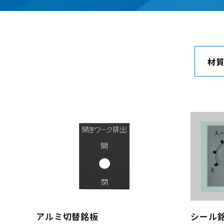
材
アルミ切替銘板
シール