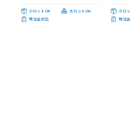
小ロットOK
大ロットOK
小ロッ
特注品対応
特注