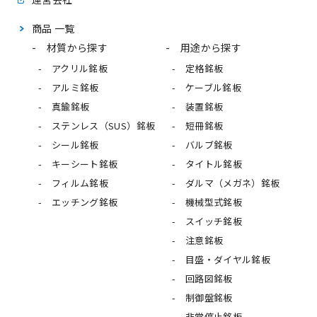
商品 一覧
材質から探す
用途から探す
アクリル銘板
定格銘板
アルミ銘板
ケーブル銘板
真鍮銘板
装置銘板
ステンレス（SUS）銘板
短冊銘板
シール銘板
バルブ銘板
キーシート銘板
タイトル銘板
フィルム銘板
ダルマ（メガネ）銘板
エッチング銘板
機械型式銘板
スイッチ銘板
注意銘板
目盛・ダイヤル銘板
回路図銘板
制御盤銘板
非常停止銘板