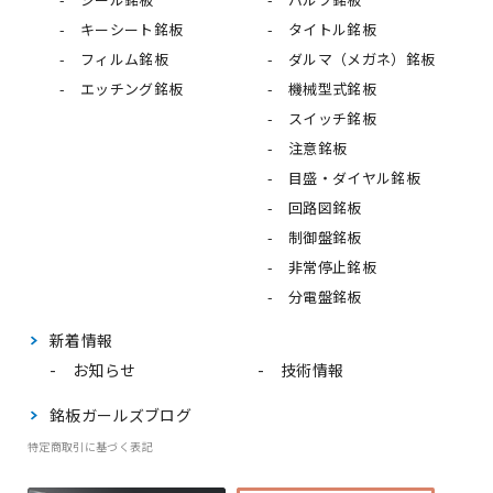
キーシート銘板
タイトル銘板
フィルム銘板
ダルマ（メガネ）銘板
エッチング銘板
機械型式銘板
スイッチ銘板
注意銘板
目盛・ダイヤル銘板
回路図銘板
制御盤銘板
非常停止銘板
分電盤銘板
新着情報
お知らせ
技術情報
銘板ガールズブログ
特定商取引に基づく表記