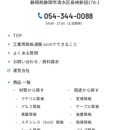
静岡県静岡市清水区長崎新田176-1
054-344-0088
09:00 - 17:00（土日祝休）
TOP
工業用銘板通販.comで
できること
よくある質問
お問い合わせ／資料請求
運営会社
商品 一覧
材質から探す
用途から探す
アクリル銘板
定格銘板
アルミ銘板
ケーブル銘板
真鍮銘板
装置銘板
ステンレス（SUS）銘板
短冊銘板
シール銘板
バルブ銘板