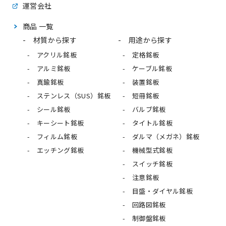
運営会社
商品 一覧
材質から探す
用途から探す
アクリル銘板
定格銘板
アルミ銘板
ケーブル銘板
真鍮銘板
装置銘板
ステンレス（SUS）銘板
短冊銘板
シール銘板
バルブ銘板
キーシート銘板
タイトル銘板
フィルム銘板
ダルマ（メガネ）銘板
エッチング銘板
機械型式銘板
スイッチ銘板
注意銘板
目盛・ダイヤル銘板
回路図銘板
制御盤銘板