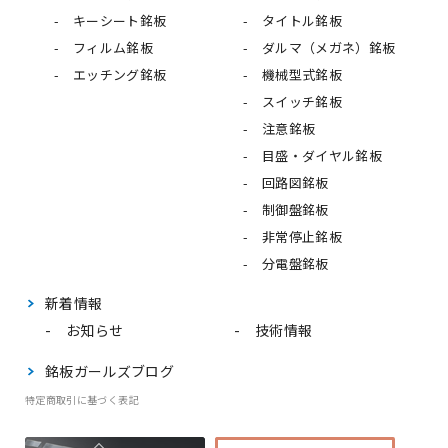
キーシート銘板
タイトル銘板
フィルム銘板
ダルマ（メガネ）銘板
エッチング銘板
機械型式銘板
スイッチ銘板
注意銘板
目盛・ダイヤル銘板
回路図銘板
制御盤銘板
非常停止銘板
分電盤銘板
新着情報
お知らせ
技術情報
銘板ガールズブログ
特定商取引に基づく表記