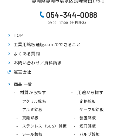
静岡県静岡市清水区長崎新田176-1
054-344-0088
09:00 - 17:00（土日祝休）
TOP
工業用銘板通販.comで
できること
よくある質問
お問い合わせ／資料請求
運営会社
商品 一覧
材質から探す
用途から探す
アクリル銘板
定格銘板
アルミ銘板
ケーブル銘板
真鍮銘板
装置銘板
ステンレス（SUS）銘板
短冊銘板
シール銘板
バルブ銘板