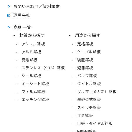
お問い合わせ／資料請求
運営会社
商品 一覧
材質から探す
用途から探す
アクリル銘板
定格銘板
アルミ銘板
ケーブル銘板
真鍮銘板
装置銘板
ステンレス（SUS）銘板
短冊銘板
シール銘板
バルブ銘板
キーシート銘板
タイトル銘板
フィルム銘板
ダルマ（メガネ）銘板
エッチング銘板
機械型式銘板
スイッチ銘板
注意銘板
目盛・ダイヤル銘板
回路図銘板