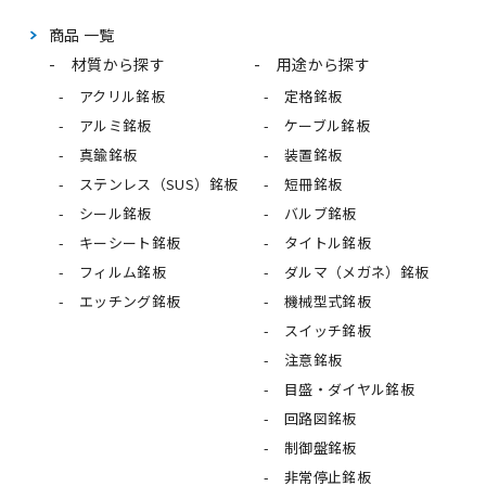
商品 一覧
材質から探す
用途から探す
アクリル銘板
定格銘板
アルミ銘板
ケーブル銘板
真鍮銘板
装置銘板
ステンレス（SUS）銘板
短冊銘板
シール銘板
バルブ銘板
キーシート銘板
タイトル銘板
フィルム銘板
ダルマ（メガネ）銘板
エッチング銘板
機械型式銘板
スイッチ銘板
注意銘板
目盛・ダイヤル銘板
回路図銘板
制御盤銘板
非常停止銘板