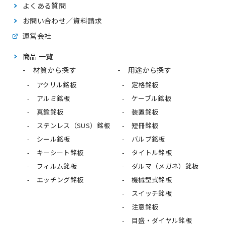
よくある質問
お問い合わせ／資料請求
運営会社
商品 一覧
材質から探す
用途から探す
アクリル銘板
定格銘板
アルミ銘板
ケーブル銘板
真鍮銘板
装置銘板
ステンレス（SUS）銘板
短冊銘板
シール銘板
バルブ銘板
キーシート銘板
タイトル銘板
フィルム銘板
ダルマ（メガネ）銘板
エッチング銘板
機械型式銘板
スイッチ銘板
注意銘板
目盛・ダイヤル銘板