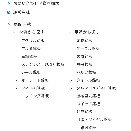
お問い合わせ／資料請求
運営会社
商品 一覧
材質から探す
用途から探す
アクリル銘板
定格銘板
アルミ銘板
ケーブル銘板
真鍮銘板
装置銘板
ステンレス（SUS）銘板
短冊銘板
シール銘板
バルブ銘板
キーシート銘板
タイトル銘板
フィルム銘板
ダルマ（メガネ）銘板
エッチング銘板
機械型式銘板
スイッチ銘板
注意銘板
目盛・ダイヤル銘板
回路図銘板