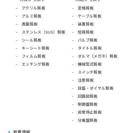
アクリル銘板
定格銘板
アルミ銘板
ケーブル銘板
真鍮銘板
装置銘板
ステンレス（SUS）銘板
短冊銘板
シール銘板
バルブ銘板
キーシート銘板
タイトル銘板
フィルム銘板
ダルマ（メガネ）銘板
エッチング銘板
機械型式銘板
スイッチ銘板
注意銘板
目盛・ダイヤル銘板
回路図銘板
制御盤銘板
非常停止銘板
分電盤銘板
新着情報