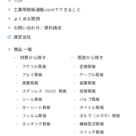
TOP
工業用銘板通販.comで
できること
よくある質問
お問い合わせ／資料請求
運営会社
商品 一覧
材質から探す
用途から探す
アクリル銘板
定格銘板
アルミ銘板
ケーブル銘板
真鍮銘板
装置銘板
ステンレス（SUS）銘板
短冊銘板
シール銘板
バルブ銘板
キーシート銘板
タイトル銘板
フィルム銘板
ダルマ（メガネ）銘板
エッチング銘板
機械型式銘板
スイッチ銘板