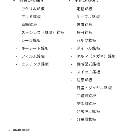
材質から探す
用途から探す
アクリル銘板
定格銘板
アルミ銘板
ケーブル銘板
真鍮銘板
装置銘板
ステンレス（SUS）銘板
短冊銘板
シール銘板
バルブ銘板
キーシート銘板
タイトル銘板
フィルム銘板
ダルマ（メガネ）銘板
エッチング銘板
機械型式銘板
スイッチ銘板
注意銘板
目盛・ダイヤル銘板
回路図銘板
制御盤銘板
非常停止銘板
分電盤銘板
新着情報