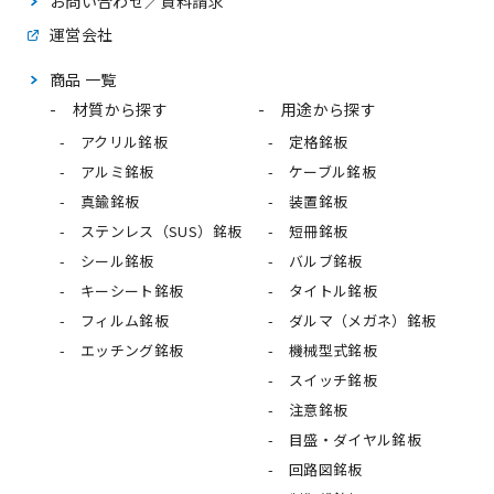
お問い合わせ／資料請求
運営会社
商品 一覧
材質から探す
用途から探す
アクリル銘板
定格銘板
アルミ銘板
ケーブル銘板
真鍮銘板
装置銘板
ステンレス（SUS）銘板
短冊銘板
シール銘板
バルブ銘板
キーシート銘板
タイトル銘板
フィルム銘板
ダルマ（メガネ）銘板
エッチング銘板
機械型式銘板
スイッチ銘板
注意銘板
目盛・ダイヤル銘板
回路図銘板