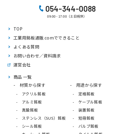
054-344-0088
09:00 - 17:00（土日祝休）
TOP
工業用銘板通販.comで
できること
よくある質問
お問い合わせ／資料請求
運営会社
商品 一覧
材質から探す
用途から探す
アクリル銘板
定格銘板
アルミ銘板
ケーブル銘板
真鍮銘板
装置銘板
ステンレス（SUS）銘板
短冊銘板
シール銘板
バルブ銘板