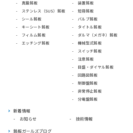
真鍮銘板
装置銘板
ステンレス（SUS）銘板
短冊銘板
シール銘板
バルブ銘板
キーシート銘板
タイトル銘板
フィルム銘板
ダルマ（メガネ）銘板
エッチング銘板
機械型式銘板
スイッチ銘板
注意銘板
目盛・ダイヤル銘板
回路図銘板
制御盤銘板
非常停止銘板
分電盤銘板
新着情報
お知らせ
技術情報
銘板ガールズブログ