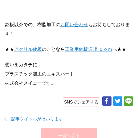
銘板以外での、樹脂加工の
お問い合わせ
もお待ちしておりま
す！
★★
アクリル銘板
のことなら
工業用銘板通販.ｃｏｍ
へ★★
想いをカタチに…
プラスチック加工のエキスパート
株式会社メイコーです。
SNSでシェアする
記事タイトルがはいります
一覧へ戻る