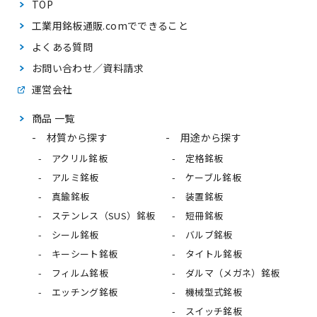
TOP
工業用銘板通販.comで
できること
よくある質問
お問い合わせ／資料請求
運営会社
商品 一覧
材質から探す
用途から探す
アクリル銘板
定格銘板
アルミ銘板
ケーブル銘板
真鍮銘板
装置銘板
ステンレス（SUS）銘板
短冊銘板
シール銘板
バルブ銘板
キーシート銘板
タイトル銘板
フィルム銘板
ダルマ（メガネ）銘板
エッチング銘板
機械型式銘板
スイッチ銘板