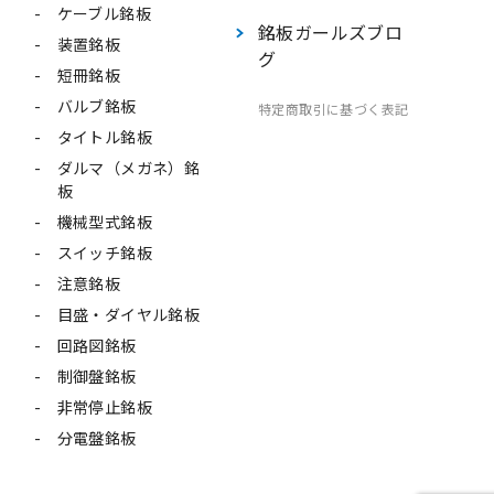
ケーブル銘板
銘板ガールズブロ
装置銘板
グ
短冊銘板
バルブ銘板
特定商取引に基づく表記
タイトル銘板
ダルマ（メガネ）銘
板
機械型式銘板
スイッチ銘板
注意銘板
目盛・ダイヤル銘板
回路図銘板
制御盤銘板
非常停止銘板
分電盤銘板