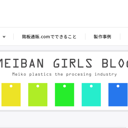
銘板通販.comでできること
製作事例
アクリル注意銘板
アクリルス
ヤル銘板
アクリルバルブ銘板
アクリル 
銘板
アクリル部品目盛彫刻
アクリルバ
ッチ銘板
アクリルダルマ（メガネ）銘板 PW型
トル銘板・短冊銘板
アクリルタイトル銘板 短冊銘板
マ銘板 P型
アクリルダルマ（メガネ）銘板 P型
マ銘板 PW型
アクリル注意銘板