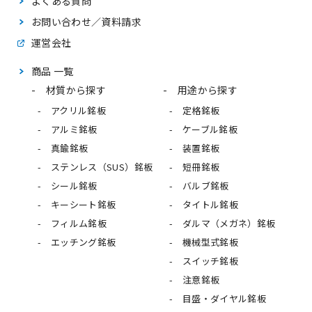
よくある質問
お問い合わせ／資料請求
運営会社
商品 一覧
材質から探す
用途から探す
アクリル銘板
定格銘板
アルミ銘板
ケーブル銘板
真鍮銘板
装置銘板
ステンレス（SUS）銘板
短冊銘板
シール銘板
バルブ銘板
キーシート銘板
タイトル銘板
フィルム銘板
ダルマ（メガネ）銘板
エッチング銘板
機械型式銘板
スイッチ銘板
注意銘板
目盛・ダイヤル銘板