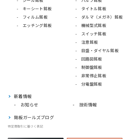
シール銘板
バルブ銘板
キーシート銘板
タイトル銘板
フィルム銘板
ダルマ（メガネ）銘板
エッチング銘板
機械型式銘板
スイッチ銘板
注意銘板
目盛・ダイヤル銘板
回路図銘板
制御盤銘板
非常停止銘板
分電盤銘板
新着情報
お知らせ
技術情報
銘板ガールズブログ
特定商取引に基づく表記