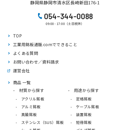
静岡県静岡市清水区長崎新田176-1
054-344-0088
09:00 - 17:00（土日祝休）
TOP
工業用銘板通販.comで
できること
よくある質問
お問い合わせ／資料請求
運営会社
商品 一覧
材質から探す
用途から探す
アクリル銘板
定格銘板
アルミ銘板
ケーブル銘板
真鍮銘板
装置銘板
ステンレス（SUS）銘板
短冊銘板