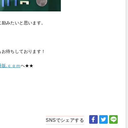
に励みたいと思います。
もお待ちしております！
販.ｃｏｍ
へ★★
SNSでシェアする