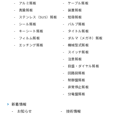
アルミ銘板
ケーブル銘板
真鍮銘板
装置銘板
ステンレス（SUS）銘板
短冊銘板
シール銘板
バルブ銘板
キーシート銘板
タイトル銘板
フィルム銘板
ダルマ（メガネ）銘板
エッチング銘板
機械型式銘板
スイッチ銘板
注意銘板
目盛・ダイヤル銘板
回路図銘板
制御盤銘板
非常停止銘板
分電盤銘板
新着情報
お知らせ
技術情報