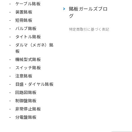
ケーブル銘板
銘板ガールズブロ
装置銘板
グ
短冊銘板
バルブ銘板
特定商取引に基づく表記
タイトル銘板
ダルマ（メガネ）銘
板
機械型式銘板
スイッチ銘板
注意銘板
目盛・ダイヤル銘板
回路図銘板
制御盤銘板
非常停止銘板
分電盤銘板