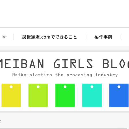
銘板通販.comでできること
製作事例
アクリル注意銘板
アクリルス
ヤル銘板
アクリルバルブ銘板
アクリル 
銘板
アクリル部品目盛彫刻
アクリルバ
ッチ銘板
アクリルダルマ（メガネ）銘板 PW型
トル銘板・短冊銘板
アクリルタイトル銘板 短冊銘板
マ銘板 P型
アクリルダルマ（メガネ）銘板 P型
マ銘板 PW型
アクリル注意銘板
た