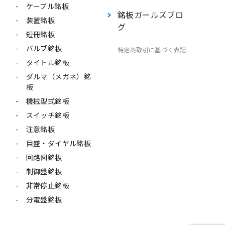
ケーブル銘板
銘板ガールズブロ
装置銘板
グ
短冊銘板
バルブ銘板
特定商取引に基づく表記
タイトル銘板
ダルマ（メガネ）銘
板
機械型式銘板
スイッチ銘板
注意銘板
目盛・ダイヤル銘板
回路図銘板
制御盤銘板
非常停止銘板
分電盤銘板