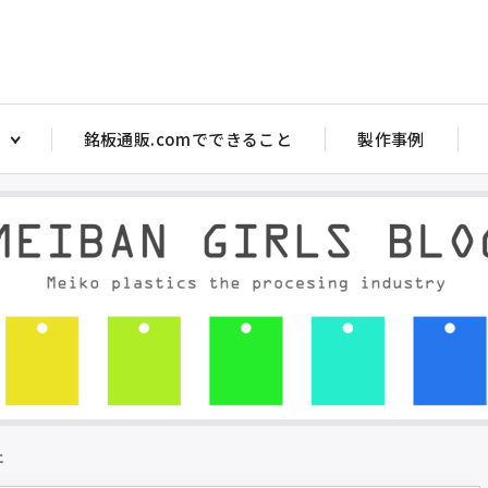
銘板通販.comでできること
製作事例
アクリル注意銘板
アクリルス
ヤル銘板
アクリルバルブ銘板
アクリル 
銘板
アクリル部品目盛彫刻
アクリルバ
ッチ銘板
アクリルダルマ（メガネ）銘板 PW型
トル銘板・短冊銘板
アクリルタイトル銘板 短冊銘板
マ銘板 P型
アクリルダルマ（メガネ）銘板 P型
マ銘板 PW型
アクリル注意銘板
た