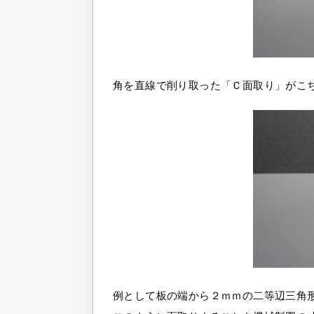
角を直線で削り取った「Ｃ面取り」がこ
例として板の端から２ｍｍの二等辺三角