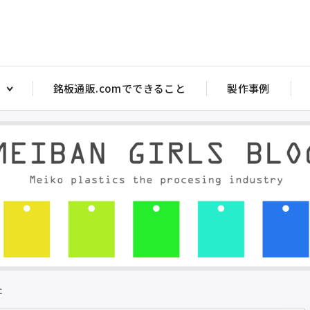
銘板通販.comでできること
製作事例
アクリル注意銘板
アクリルス
ヤル銘板
アクリルバルブ銘板
アクリル 
銘板
アクリル部品目盛彫刻
アクリルバ
ッチ銘板
アクリルダルマ（メガネ）銘板 PW型
トル銘板・短冊銘板
アクリルタイトル銘板 短冊銘板
マ銘板 P型
アクリルダルマ（メガネ）銘板 P型
マ銘板 PW型
アクリル注意銘板
た