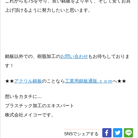
これからも7Sを守り、良い銘板をより早く、そして安くお買
上げ頂けるように努力したいと思います。
銘板以外での、樹脂加工の
お問い合わせ
もお待ちしておりま
す！
★★
アクリル銘板
のことなら
工業用銘板通販.ｃｏｍ
へ★★
想いをカタチに…
プラスチック加工のエキスパート
株式会社メイコーです。
SNSでシェアする