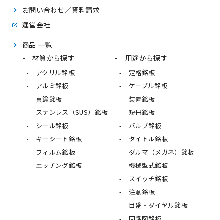
お問い合わせ／資料請求
運営会社
商品 一覧
材質から探す
用途から探す
アクリル銘板
定格銘板
アルミ銘板
ケーブル銘板
真鍮銘板
装置銘板
ステンレス（SUS）銘板
短冊銘板
シール銘板
バルブ銘板
キーシート銘板
タイトル銘板
フィルム銘板
ダルマ（メガネ）銘板
エッチング銘板
機械型式銘板
スイッチ銘板
注意銘板
目盛・ダイヤル銘板
回路図銘板