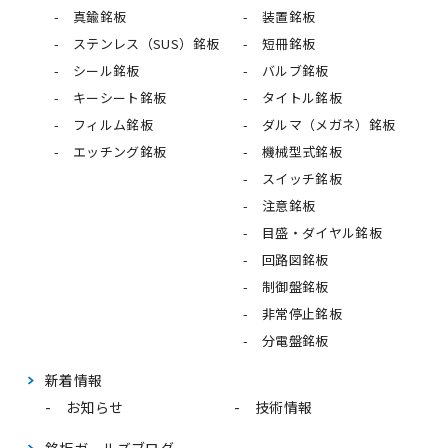
真鍮銘板
装置銘板
ステンレス（SUS）銘板
短冊銘板
シール銘板
バルブ銘板
キーシート銘板
タイトル銘板
フィルム銘板
ダルマ（メガネ）銘板
エッチング銘板
機械型式銘板
スイッチ銘板
注意銘板
目盛・ダイヤル銘板
回路図銘板
制御盤銘板
非常停止銘板
分電盤銘板
新着情報
お知らせ
技術情報
銘板ガールズブログ