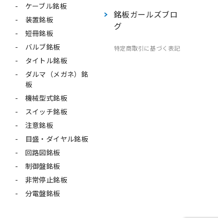
ケーブル銘板
銘板ガールズブロ
装置銘板
グ
短冊銘板
バルブ銘板
特定商取引に基づく表記
タイトル銘板
ダルマ（メガネ）銘
板
機械型式銘板
スイッチ銘板
注意銘板
目盛・ダイヤル銘板
回路図銘板
制御盤銘板
非常停止銘板
分電盤銘板