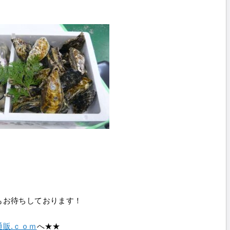
もお待ちしております！
販.ｃｏｍ
へ★★