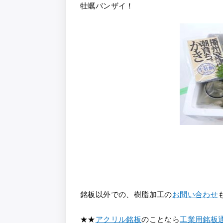
牡蠣バンザイ！
銘板以外での、樹脂加工の
お問い合わせ
★★
アクリル銘板
のことなら
工業用銘板通