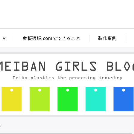
銘板通販.comでできること
製作事例
アクリル注意銘板
アクリルス
ヤル銘板
アクリルバルブ銘板
アクリル 
銘板
アクリル部品目盛彫刻
アクリルバ
ッチ銘板
アクリルダルマ（メガネ）銘板 PW型
トル銘板・短冊銘板
アクリルタイトル銘板 短冊銘板
マ銘板 P型
アクリルダルマ（メガネ）銘板 P型
マ銘板 PW型
アクリル注意銘板
た