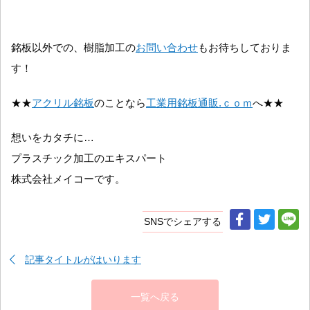
銘板以外での、樹脂加工の
お問い合わせ
もお待ちしておりま
す！
★★
アクリル銘板
のことなら
工業用銘板通販.ｃｏｍ
へ★★
想いをカタチに…
プラスチック加工のエキスパート
株式会社メイコーです。
SNSでシェアする
記事タイトルがはいります
一覧へ戻る