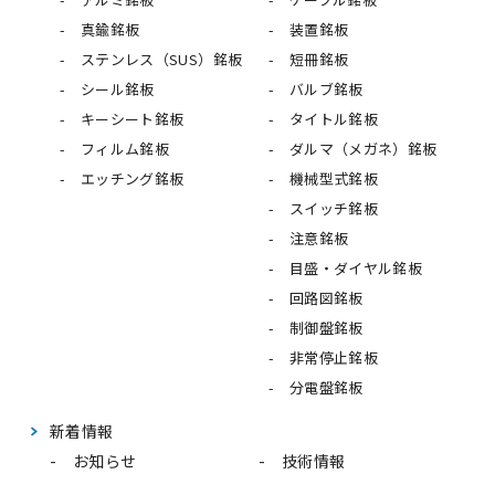
真鍮銘板
装置銘板
ステンレス（SUS）銘板
短冊銘板
シール銘板
バルブ銘板
キーシート銘板
タイトル銘板
フィルム銘板
ダルマ（メガネ）銘板
エッチング銘板
機械型式銘板
スイッチ銘板
注意銘板
目盛・ダイヤル銘板
回路図銘板
制御盤銘板
非常停止銘板
分電盤銘板
新着情報
お知らせ
技術情報