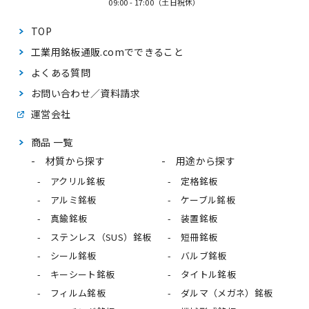
09:00 - 17:00（土日祝休）
TOP
工業用銘板通販.comで
できること
よくある質問
お問い合わせ／資料請求
運営会社
商品 一覧
材質から探す
用途から探す
アクリル銘板
定格銘板
アルミ銘板
ケーブル銘板
真鍮銘板
装置銘板
ステンレス（SUS）銘板
短冊銘板
シール銘板
バルブ銘板
キーシート銘板
タイトル銘板
フィルム銘板
ダルマ（メガネ）銘板