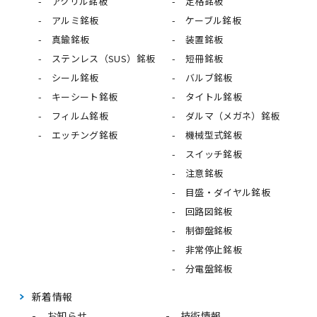
アクリル銘板
定格銘板
アルミ銘板
ケーブル銘板
真鍮銘板
装置銘板
ステンレス（SUS）銘板
短冊銘板
シール銘板
バルブ銘板
キーシート銘板
タイトル銘板
フィルム銘板
ダルマ（メガネ）銘板
エッチング銘板
機械型式銘板
スイッチ銘板
注意銘板
目盛・ダイヤル銘板
回路図銘板
制御盤銘板
非常停止銘板
分電盤銘板
新着情報
お知らせ
技術情報