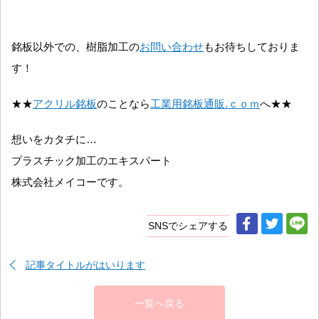
銘板以外での、樹脂加工の
お問い合わせ
もお待ちしておりま
す！
★★
アクリル銘板
のことなら
工業用銘板通販.ｃｏｍ
へ★★
想いをカタチに…
プラスチック加工のエキスパート
株式会社メイコーです。
SNSでシェアする
記事タイトルがはいります
一覧へ戻る