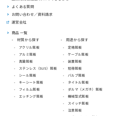
よくある質問
お問い合わせ／資料請求
運営会社
商品 一覧
材質から探す
用途から探す
アクリル銘板
定格銘板
アルミ銘板
ケーブル銘板
真鍮銘板
装置銘板
ステンレス（SUS）銘板
短冊銘板
シール銘板
バルブ銘板
キーシート銘板
タイトル銘板
フィルム銘板
ダルマ（メガネ）銘板
エッチング銘板
機械型式銘板
スイッチ銘板
注意銘板