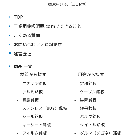
09:00 - 17:00（土日祝休）
TOP
工業用銘板通販.comで
できること
よくある質問
お問い合わせ／資料請求
運営会社
商品 一覧
材質から探す
用途から探す
アクリル銘板
定格銘板
アルミ銘板
ケーブル銘板
真鍮銘板
装置銘板
ステンレス（SUS）銘板
短冊銘板
シール銘板
バルブ銘板
キーシート銘板
タイトル銘板
フィルム銘板
ダルマ（メガネ）銘板