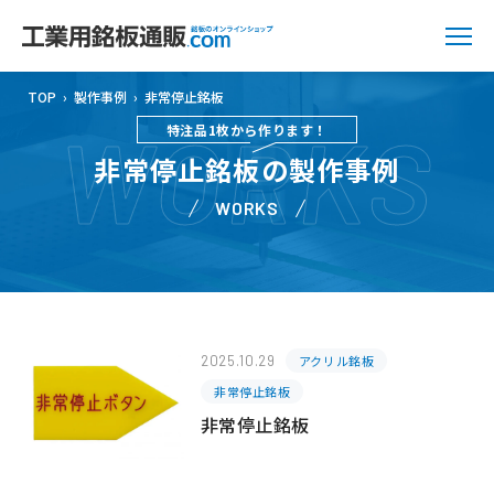
TOP
›
製作事例
›
非常停止銘板
WORKS
特注品1枚から作ります！
非常停止銘板の製作事例
WORKS
2025.10.29
アクリル銘板
非常停止銘板
非常停止銘板