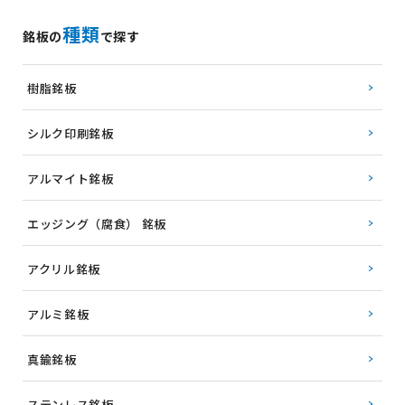
種類
銘板の
で探す
樹脂銘板
シルク印刷銘板
アルマイト銘板
エッジング（腐食） 銘板
アクリル銘板
アルミ銘板
真鍮銘板
ステンレス銘板