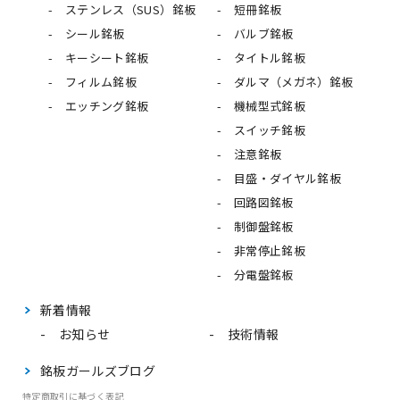
ステンレス（SUS）銘板
短冊銘板
シール銘板
バルブ銘板
キーシート銘板
タイトル銘板
フィルム銘板
ダルマ（メガネ）銘板
エッチング銘板
機械型式銘板
スイッチ銘板
注意銘板
目盛・ダイヤル銘板
回路図銘板
制御盤銘板
非常停止銘板
分電盤銘板
新着情報
お知らせ
技術情報
銘板ガールズブログ
特定商取引に基づく表記