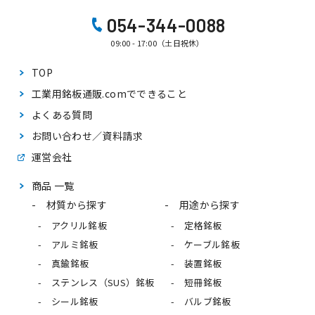
054-344-0088
09:00 - 17:00（土日祝休）
TOP
工業用銘板通販.comで
できること
よくある質問
お問い合わせ／資料請求
運営会社
商品 一覧
材質から探す
用途から探す
アクリル銘板
定格銘板
アルミ銘板
ケーブル銘板
真鍮銘板
装置銘板
ステンレス（SUS）銘板
短冊銘板
シール銘板
バルブ銘板