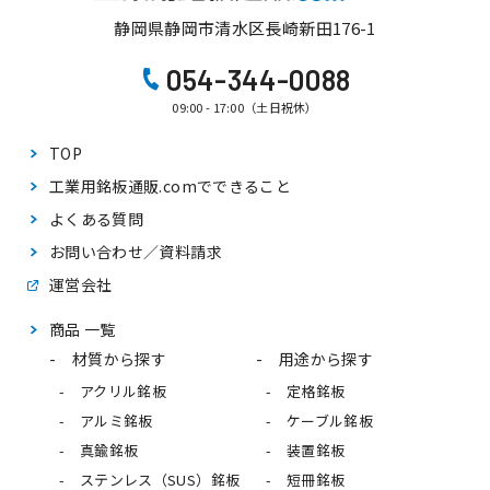
静岡県静岡市清水区長崎新田176-1
054-344-0088
09:00 - 17:00（土日祝休）
TOP
工業用銘板通販.comで
できること
よくある質問
お問い合わせ／資料請求
運営会社
商品 一覧
材質から探す
用途から探す
アクリル銘板
定格銘板
アルミ銘板
ケーブル銘板
真鍮銘板
装置銘板
ステンレス（SUS）銘板
短冊銘板