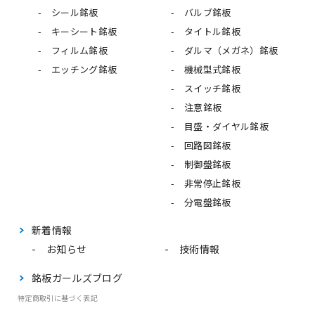
シール銘板
バルブ銘板
キーシート銘板
タイトル銘板
フィルム銘板
ダルマ（メガネ）銘板
エッチング銘板
機械型式銘板
スイッチ銘板
注意銘板
目盛・ダイヤル銘板
回路図銘板
制御盤銘板
非常停止銘板
分電盤銘板
新着情報
お知らせ
技術情報
銘板ガールズブログ
特定商取引に基づく表記