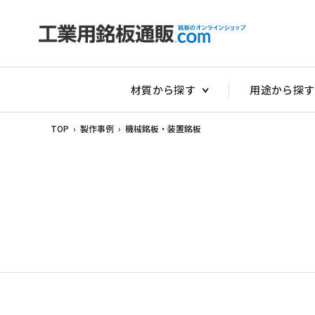
材質から探す
用途から探す
TOP
›
製作事例
›
機械銘板・装置銘板
非常停止銘板
アクリルダイ
アクリル切替
アクリルスイ
アクリルタイ
アクリルダル
アクリルダル