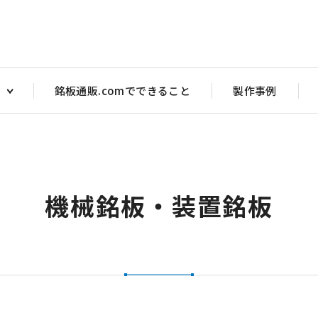
銘板通販.comでできること
製作事例
アクリル注意銘板
アクリルス
ヤル銘板
アクリルバルブ銘板
アクリル 
銘板
アクリル部品目盛彫刻
アクリルバ
機械銘板・装置銘板
ッチ銘板
アクリルダルマ（メガネ）銘板 PW型
トル銘板・短冊銘板
アクリルタイトル銘板 短冊銘板
マ銘板 P型
アクリルダルマ（メガネ）銘板 P型
マ銘板 PW型
アクリル注意銘板