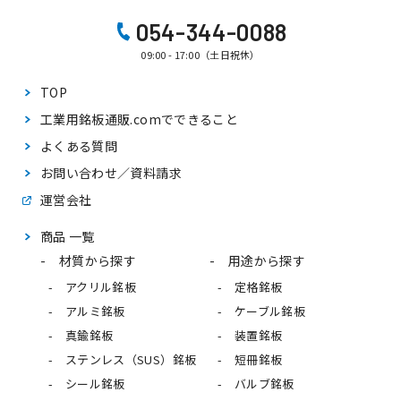
054-344-0088
09:00 - 17:00（土日祝休）
TOP
工業用銘板通販.comで
できること
よくある質問
お問い合わせ／資料請求
運営会社
商品 一覧
材質から探す
用途から探す
アクリル銘板
定格銘板
アルミ銘板
ケーブル銘板
真鍮銘板
装置銘板
ステンレス（SUS）銘板
短冊銘板
シール銘板
バルブ銘板