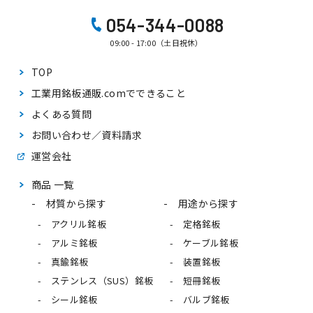
054-344-0088
09:00 - 17:00（土日祝休）
TOP
工業用銘板通販.comで
できること
よくある質問
お問い合わせ／資料請求
運営会社
商品 一覧
材質から探す
用途から探す
アクリル銘板
定格銘板
アルミ銘板
ケーブル銘板
真鍮銘板
装置銘板
ステンレス（SUS）銘板
短冊銘板
シール銘板
バルブ銘板