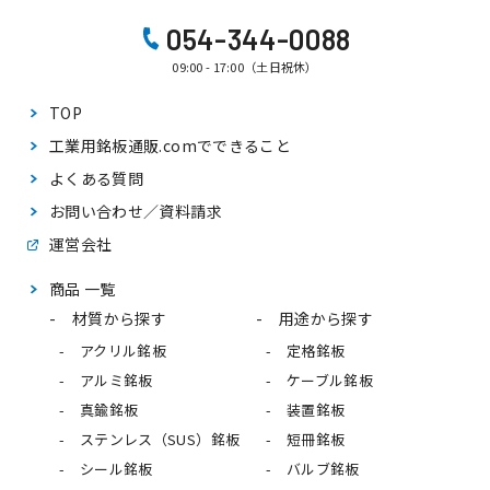
054-344-0088
09:00 - 17:00（土日祝休）
TOP
工業用銘板通販.comで
できること
よくある質問
お問い合わせ／資料請求
運営会社
商品 一覧
材質から探す
用途から探す
アクリル銘板
定格銘板
アルミ銘板
ケーブル銘板
真鍮銘板
装置銘板
ステンレス（SUS）銘板
短冊銘板
シール銘板
バルブ銘板